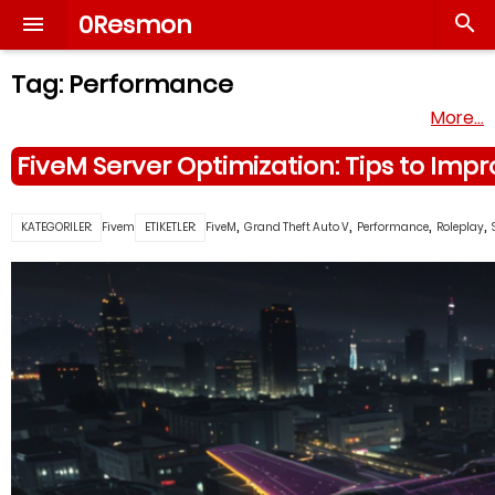
0Resmon


Tag:
Performance
More…
FiveM Server Optimization: Tips to Im
,
,
,
,
KATEGORILER:
Fivem
ETIKETLER:
FiveM
Grand Theft Auto V
Performance
Roleplay