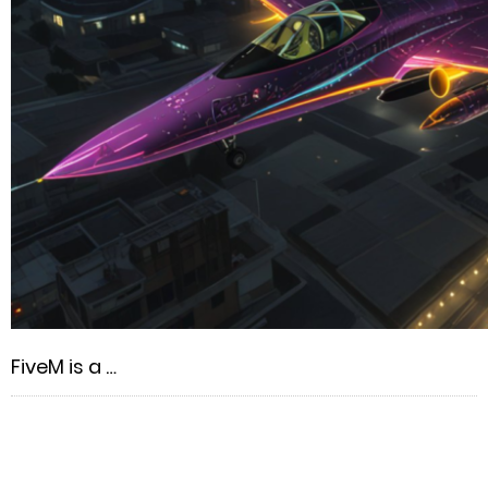
FiveM is a …